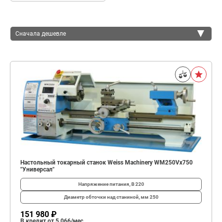
Сначала дешевле
Сначала дешевле
Сначала дороже
Настольный токарный станок Weiss Machinery WM250Vх750
"Универсал"
Напряжение питания, В
220
Диаметр обточки над станиной, мм
250
151 980 ₽
В кредит от 5 066/мес