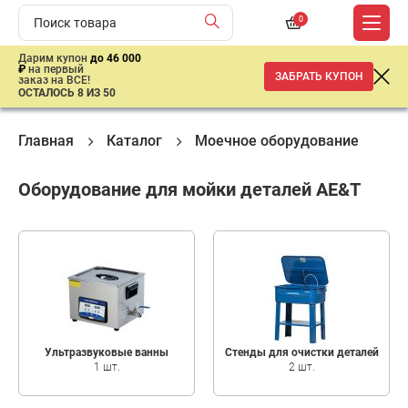
0
Дарим купон
до 46 000
₽
на первый
ЗАБРАТЬ КУПОН
заказ на ВСЕ!
ОСТАЛОСЬ 8 ИЗ 50
Главная
Каталог
Моечное оборудование
Мо
Оборудование для мойки деталей AE&T
Ультразвуковые ванны
Стенды для очистки деталей
1 шт.
2 шт.