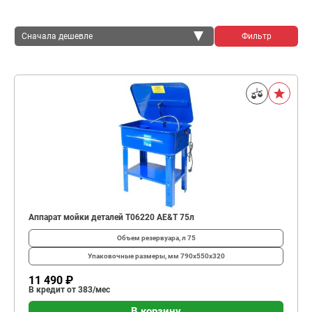
Сначала дешевле
Фильтр
Сначала дешевле
Сначала дороже
Аппарат мойки деталей T06220 AE&T 75л
Объем резервуара, л
75
Упаковочные размеры, мм
790х550х320
11 490 ₽
В кредит от 383/мес
В корзину