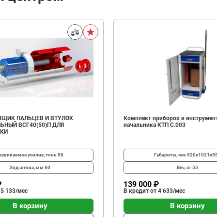
ЩИК ПАЛЬЦЕВ И ВТУЛОК
Комплект приборов и инструмен
ЬНЫЙ ВСГ40(50)П ДЛЯ
начальника КТП C.003
ИКИ
азвиваемое усилие, тонн
50
Габариты, мм
520х1021х5
Ход штока, мм
60
Вес, кг
55
₽
139 000 ₽
 5 133/мес
В кредит от 4 633/мес
В корзину
В корзину