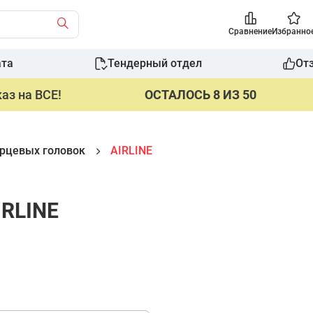
Сравнение
Избранно
ата
Тендерный отдел
От
аз на ВСЕ!
ОСТАЛОСЬ 8 ИЗ 50
рцевых головок
AIRLINE
IRLINE