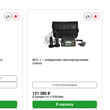
та
ИСС-1 — измеритель светопропускания
стекол
57
Статус
Рекомендуем
121 380 ₽
В кредит от 4 046/мес
В корзину