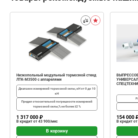
Низкопольный модульный тормозной стенд
ВЫПРЕССОВ
ЛТК-М3500 с аппарелями
УНИВЕРСАЛ
СПЕЦТЕХН
Диапазон измерений тормозной силы, кН
от 0 до 10
кН
Р
Предел относительной погрешности измерений
тормозной силы,%
не более ±2 %
1 317 000 ₽
154 000 
В кредит от 43 900/мес
В кредит от
В корзину