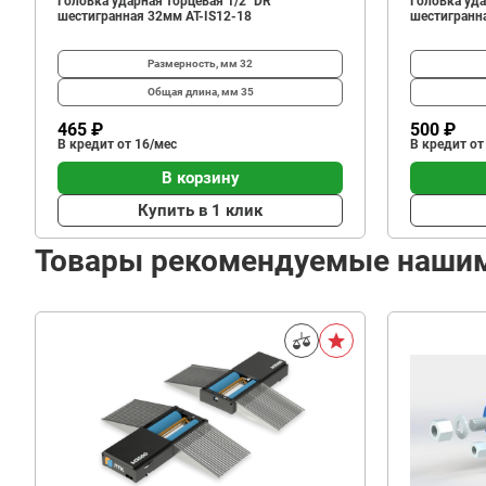
Головка ударная торцевая 1/2" DR
Головка уда
шестигранная 32мм AT-IS12-18
шестигранн
Размерность, мм
32
Общая длина, мм
35
465 ₽
500 ₽
В кредит от 16/мес
В кредит от
В корзину
Купить в 1 клик
Товары рекомендуемые наши