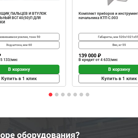
ЩИК ПАЛЬЦЕВ И ВТУЛОК
Комплект приборов и инструмен
ЬНЫЙ ВСГ40(50)П ДЛЯ
начальника КТП C.003
ИКИ
азвиваемое усилие, тонн
50
Габариты, мм
520х1021х5
Ход штока, мм
60
Вес, кг
55
₽
139 000 ₽
 5 133/мес
В кредит от 4 633/мес
В корзину
В корзину
Купить в 1 клик
Купить в 1 клик
оре оборудования?