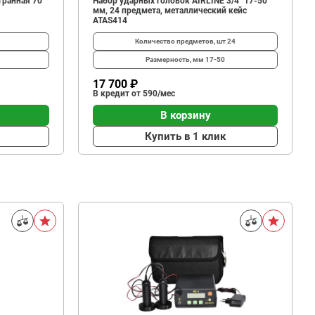
гранная 70
Набор ударных головок AIRLINE 3/4" 17-50
мм, 24 предмета, металлический кейс
ATAS414
Количество предметов, шт
24
Размерность, мм
17-50
17 700 ₽
В кредит от 590/мес
В корзину
Купить в 1 клик