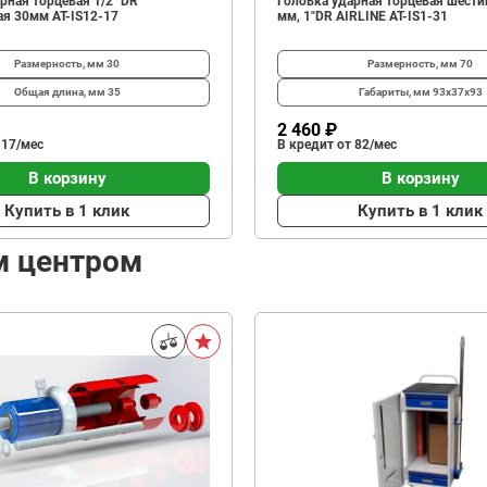
рная торцевая 1/2" DR
Головка ударная торцевая шести
ая 30мм AT-IS12-17
мм, 1"DR AIRLINE AT-IS1-31
Размерность, мм
30
Размерность, мм
70
Общая длина, мм
35
Габариты, мм
93х37х93
2 460 ₽
 17/мес
В кредит от 82/мес
В корзину
В корзину
Купить в 1 клик
Купить в 1 клик
м центром