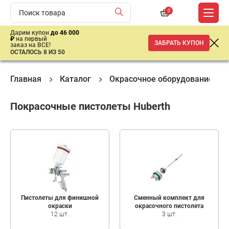
0
Дарим купон
до 46 000
₽
на первый
ЗАБРАТЬ КУПОН
заказ на ВСЕ!
ОСТАЛОСЬ 8 ИЗ 50
Главная
Каталог
Окрасочное оборудование
Покрасочные пистолеты Huberth
Пистолеты для финишной
Сменный комплект для
окраски
окрасочного пистолета
12 шт.
3 шт.