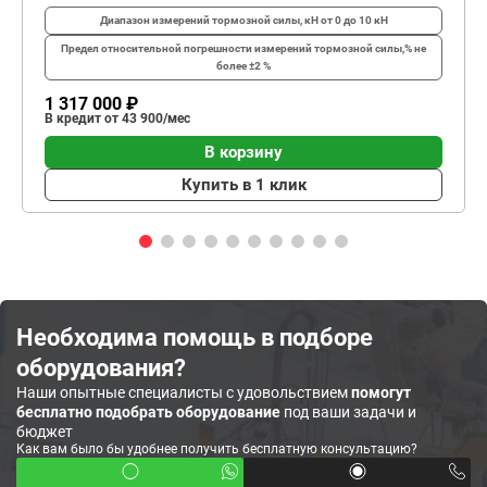
Диапазон измерений тормозной силы, кН
от 0 до 10 кН
Предел относительной погрешности измерений тормозной силы,%
не
более ±2 %
1 317 000 ₽
В кредит от 43 900/мес
В корзину
Купить в 1 клик
Необходима помощь в подборе
оборудования?
Наши опытные специалисты с удовольствием
помогут
бесплатно подобрать оборудование
под ваши задачи и
бюджет
Как вам было бы удобнее получить бесплатную консультацию?