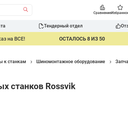
Сравнение
Избранно
ата
Тендерный отдел
От
аз на ВСЕ!
ОСТАЛОСЬ 8 ИЗ 50
ры к станкам
Шиномонтажное оборудование
Запч
х станков Rossvik