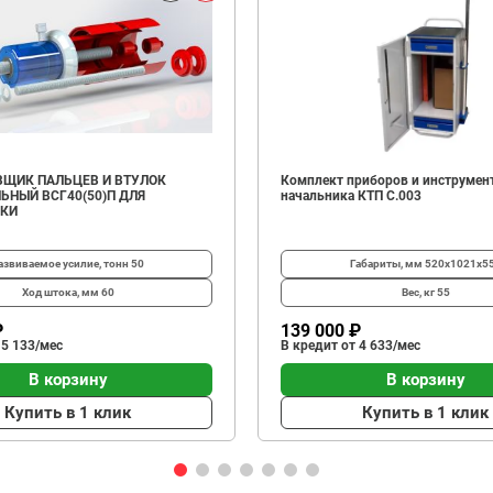
ЩИК ПАЛЬЦЕВ И ВТУЛОК
Комплект приборов и инструмен
ЬНЫЙ ВСГ40(50)П ДЛЯ
начальника КТП C.003
ИКИ
азвиваемое усилие, тонн
50
Габариты, мм
520х1021х5
Ход штока, мм
60
Вес, кг
55
₽
139 000 ₽
 5 133/мес
В кредит от 4 633/мес
В корзину
В корзину
Купить в 1 клик
Купить в 1 клик