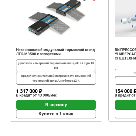
Низкопольный модульный тормозной стенд
ВЫПРЕССОВ
ЛТК-М3500 с аппарелями
УНИВЕРСАЛ
СПЕЦТЕХН
Диапазон измерений тормозной силы, кН
от 0 до 10
кН
Р
Предел относительной погрешности измерений
тормозной силы,%
не более ±2 %
1 317 000 ₽
154 000 
В кредит от 43 900/мес
В кредит от
В корзину
Купить в 1 клик