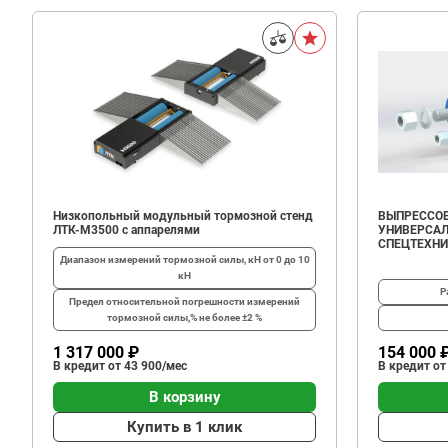
Низкопольный модульный тормозной стенд
ВЫПРЕССОВ
ЛТК-М3500 с аппарелями
УНИВЕРСАЛ
СПЕЦТЕХН
Диапазон измерений тормозной силы, кН
от 0 до 10
кН
Р
Предел относительной погрешности измерений
тормозной силы,%
не более ±2 %
1 317 000 ₽
154 000 
В кредит от 43 900/мес
В кредит от
В корзину
Купить в 1 клик