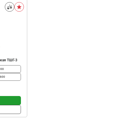
ская ТШГ-3
000
600