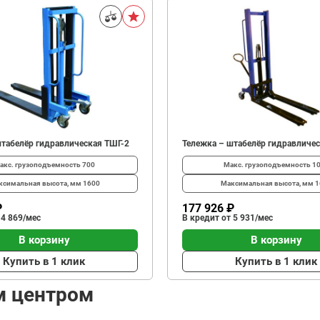
штабелёр гидравлическая ТШГ-2
Тележка – штабелёр гидравличе
акс. грузоподъемность
700
Макс. грузоподъемность
1
ксимальная высота, мм
1600
Максимальная высота, мм
1
₽
177 926 ₽
 4 869/мес
В кредит от 5 931/мес
В корзину
В корзину
Купить в 1 клик
Купить в 1 клик
м центром