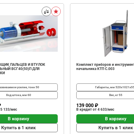
ЩИК ПАЛЬЦЕВ И ВТУЛОК
Комплект приборов и инструмен
ЬНЫЙ ВСГ40(50)П ДЛЯ
начальника КТП C.003
ИКИ
азвиваемое усилие, тонн
50
Габариты, мм
520х1021х5
Ход штока, мм
60
Вес, кг
55
₽
139 000 ₽
 5 133/мес
В кредит от 4 633/мес
В корзину
В корзину
Купить в 1 клик
Купить в 1 клик