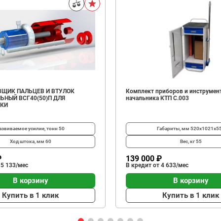
ЩИК ПАЛЬЦЕВ И ВТУЛОК
Комплект приборов и инструмен
ЬНЫЙ ВСГ40(50)П ДЛЯ
начальника КТП C.003
ИКИ
азвиваемое усилие, тонн
50
Габариты, мм
520х1021х5
Ход штока, мм
60
Вес, кг
55
₽
139 000 ₽
 5 133/мес
В кредит от 4 633/мес
В корзину
В корзину
Купить в 1 клик
Купить в 1 клик