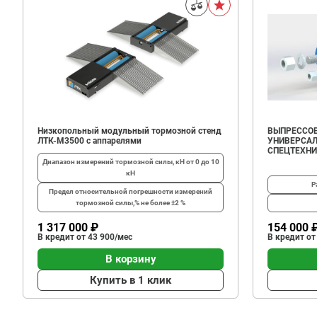
Низкопольный модульный тормозной стенд
ВЫПРЕССОВ
ЛТК-М3500 с аппарелями
УНИВЕРСАЛ
СПЕЦТЕХН
Диапазон измерений тормозной силы, кН
от 0 до 10
кН
Р
Предел относительной погрешности измерений
тормозной силы,%
не более ±2 %
1 317 000 ₽
154 000 
В кредит от 43 900/мес
В кредит от
В корзину
Купить в 1 клик