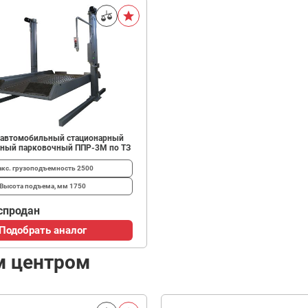
автомобильный стационарный
ный парковочный ППР-3М по ТЗ
кс. грузоподъемность
2500
Высота подъема, мм
1750
спродан
Подобрать аналог
м центром