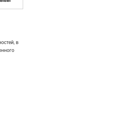
зывы
остей, в
онного