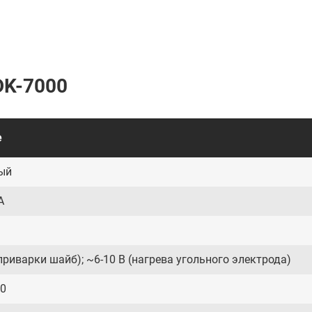
DK-7000
е
ый
А
(приварки шайб); ~6-10 В (нагрева угольного электрода)
00