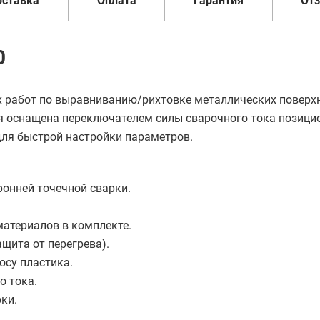
оставка
Оплата
Гарантия
От
0
работ по выравниванию/рихтовке металлических поверхн
ия оснащена переключателем силы сварочного тока позици
 для быстрой настройки параметров.
онней точечной сварки.
материалов в комплекте.
щита от перегрева).
осу пластика.
о тока.
ки.