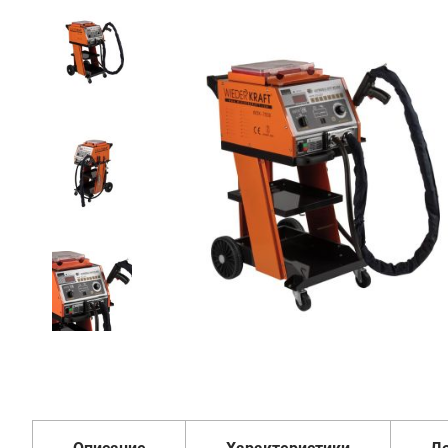
75
106
₽
Добавить в корзину
Купить в 1 клик
В кредит от 2 504 руб/
мес
Гарантия
Доставка
Удобная
1 год
от 2 дней
оплата