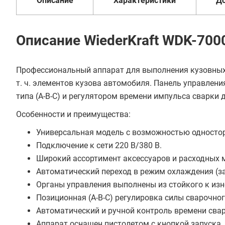
Описание
Характеристики
Д
Описание WiederKraft WDK-700
Профессиональный аппарат для выполнения кузовных 
т. ч. элементов кузова автомобиля. Панель управлен
типа (А-В-С) и регулятором времени импульса сварки
Особенности и преимущества:
Универсальная модель с возможностью одностор
Подключение к сети 220 В/380 В.
Широкий ассортимент аксессуаров и расходных 
Автоматический переход в режим охлаждения (за
Органы управления выполнены из стойкого к изн
Позиционная (А-В-С) регулировка силы сварочног
Автоматический и ручной контроль времени свар
Аппарат оснащен пистолетом с кнопкой запуска.