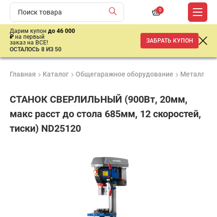
0
Дарим купон
до 46 000
₽
на первый
ЗАБРАТЬ КУПОН
заказ на ВСЕ!
ОСТАЛОСЬ 8 ИЗ 50
Главная
Каталог
Общегаражное оборудование
Металлооб
СТАНОК СВЕРЛИЛЬНЫЙ (900Вт, 20мм,
макс расст до стола 685мм, 12 скоростей,
тиски) ND25120
Удобные
Гарантия
Доставка
способы
1 год
от 2 дней
39
оплаты
800