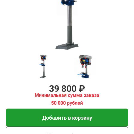
₽
имальная
ма заказа
00 рублей
Добавить в корзину
Купить в 1 клик
В кредит от 1 327 руб/
мес
39 800 ₽
Минимальная сумма заказа
50 000 рублей
Добавить в корзину