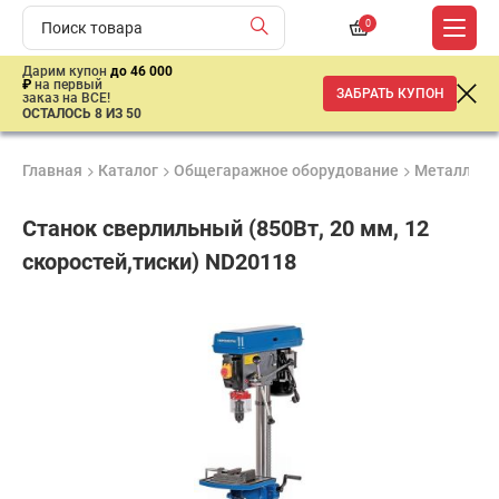
0
Дарим купон
до 46 000
₽
на первый
ЗАБРАТЬ КУПОН
заказ на ВСЕ!
ОСТАЛОСЬ 8 ИЗ 50
Главная
Каталог
Общегаражное оборудование
Металлооб
Станок сверлильный (850Вт, 20 мм, 12
скоростей,тиски) ND20118
Удобные
Гарантия
Доставка
способы
1 год
от 2 дней
46
оплаты
500
₽