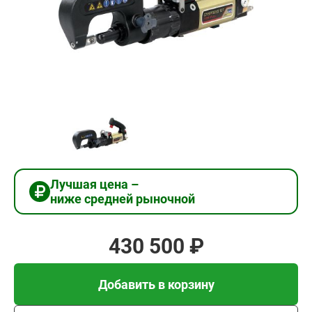
430
500
₽
Добавить в корзину
Купить в 1 клик
Лучшая цена –
ниже средней рыночной
В кредит от 14 350 руб/
мес
430 500 ₽
Добавить в корзину