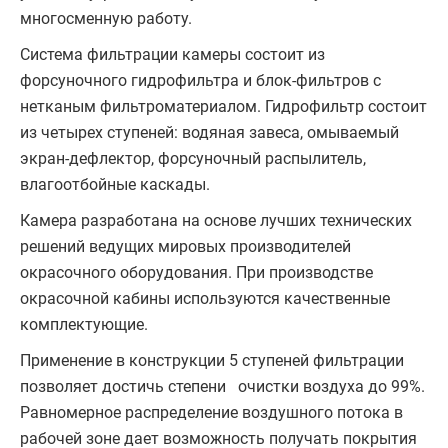
многосменную работу.
Система фильтрации камеры состоит из
форсуночного гидрофильтра и блок-фильтров с
нетканым фильтроматериалом. Гидрофильтр состоит
из четырех ступеней: водяная завеса, омываемый
экран-дефлектор, форсуночный распылитель,
влагоотбойные каскады.
Камера разрабо­тана на основе лучших технических
ре­шений ведущих мировых производителей
окрасочного оборудования. При производстве
окрасочной кабины используются качествен­ные
комплектующие.
Применение в конструкции 5 ступеней фильтрации
позволяет достичь степени очи­стки воздуха до 99%.
Равномер­ное рас­пределение воздушного потока в
рабочей зоне дает возможность получать по­крытия