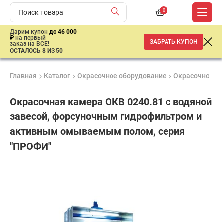
0
Дарим купон
до 46 000
₽
на первый
ЗАБРАТЬ КУПОН
заказ на ВСЕ!
ОСТАЛОСЬ 8 ИЗ 50
Главная
Каталог
Окрасочное оборудование
Окрасочно-су
Окрасочная камера ОКВ 0240.81 с водяной
завесой, форсуночным гидрофильтром и
активным омываемым полом, серия
"ПРОФИ"
Удобные
Гарантия
Доставка
способы
1 год
от 2 дней
ар
оплаты
продан