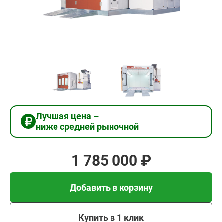
1
785
000
₽
Добавить в корзину
Лучшая цена –
ниже средней рыночной
Купить в 1 клик
1 785 000 ₽
В кредит от 59 500 руб/
мес
Добавить в корзину
Купить в 1 клик