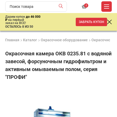
0
Дарим купон
до 46 000
₽
на первый
ЗАБРАТЬ КУПОН
заказ на ВСЕ!
ОСТАЛОСЬ 8 ИЗ 50
Главная
Каталог
Окрасочное оборудование
Окрасочно-су
Окрасочная камера ОКВ 0235.81 с водяной
завесой, форсуночным гидрофильтром и
активным омываемым полом, серия
"ПРОФИ"
Удобные
Гарантия
Доставка
способы
1 год
от 2 дней
ар
оплаты
продан