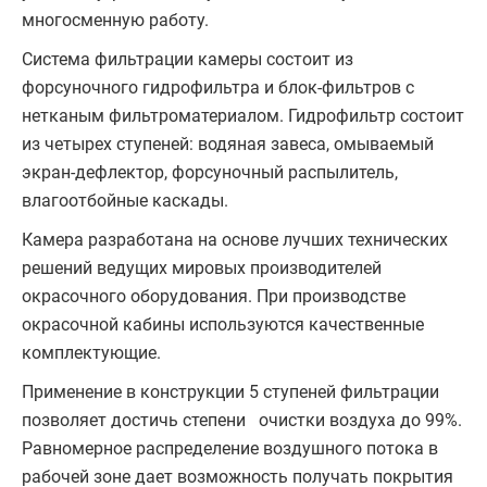
многосменную работу.
Система фильтрации камеры состоит из
форсуночного гидрофильтра и блок-фильтров с
нетканым фильтроматериалом. Гидрофильтр состоит
из четырех ступеней: водяная завеса, омываемый
экран-дефлектор, форсуночный распылитель,
влагоотбойные каскады.
Камера разрабо­тана на основе лучших технических
ре­шений ведущих мировых производителей
окрасочного оборудования. При производстве
окрасочной кабины используются качествен­ные
комплектующие.
Применение в конструкции 5 ступеней фильтрации
позволяет достичь степени очи­стки воздуха до 99%.
Равномер­ное рас­пределение воздушного потока в
рабочей зоне дает возможность получать по­крытия