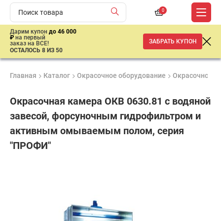
0
Дарим купон
до 46 000
₽
на первый
ЗАБРАТЬ КУПОН
заказ на ВСЕ!
ОСТАЛОСЬ 8 ИЗ 50
Главная
Каталог
Окрасочное оборудование
Окрасочно-су
Окрасочная камера ОКВ 0630.81 с водяной
завесой, форсуночным гидрофильтром и
активным омываемым полом, серия
"ПРОФИ"
Удобные
Гарантия
Доставка
способы
1 год
от 2 дней
ар
оплаты
продан