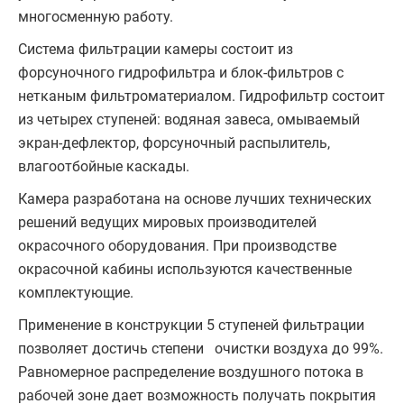
многосменную работу.
Система фильтрации камеры состоит из
форсуночного гидрофильтра и блок-фильтров с
нетканым фильтроматериалом. Гидрофильтр состоит
из четырех ступеней: водяная завеса, омываемый
экран-дефлектор, форсуночный распылитель,
влагоотбойные каскады.
Камера разрабо­тана на основе лучших технических
ре­шений ведущих мировых производителей
окрасочного оборудования. При производстве
окрасочной кабины используются качествен­ные
комплектующие.
Применение в конструкции 5 ступеней фильтрации
позволяет достичь степени очи­стки воздуха до 99%.
Равномер­ное рас­пределение воздушного потока в
рабочей зоне дает возможность получать по­крытия