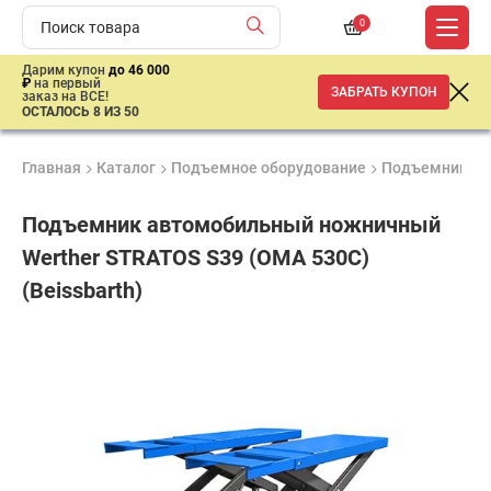
0
Дарим купон
до 46 000
₽
на первый
ЗАБРАТЬ КУПОН
заказ на ВСЕ!
ОСТАЛОСЬ 8 ИЗ 50
Главная
Каталог
Подъемное оборудование
Подъемники
Подъемник автомобильный ножничный
Werther STRATOS S39 (OMA 530C)
(Beissbarth)
Продукция
Гарантия
Доставк
Лучшая
сертифицирована
1 год
от 2 дне
цена
–
ниже
средней
рыночной