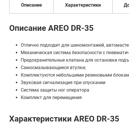
Описание
Характеристики
Д
Купить в 1 клик
В кредит от 8 544 руб/
Описание AREO DR-35
мес
Отлично подходит для шиномонтажей, автомастер
Механическая система безопасности с пневмати
Предохранительные клапана для остановки подъ
Самосмазывающиеся втулки;
Комплектуются небольшими резиновыми блокам
Звуковая сигнализация при опускании
Система защиты ног оператора
Комплект для перемещения
Характеристики AREO DR-35