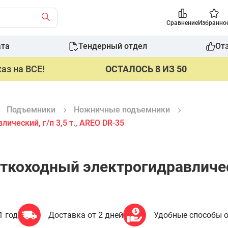
Сравнение
Избранно
ата
Тендерный отдел
От
аз на ВСЕ!
ОСТАЛОСЬ 8 ИЗ 50
Подъемники
Ножничные подъемники
ческий, г/п 3,5 т., AREO DR-35
оходный электрогидравлически
1 год
Доставка от 2 дней
Удобные способы 