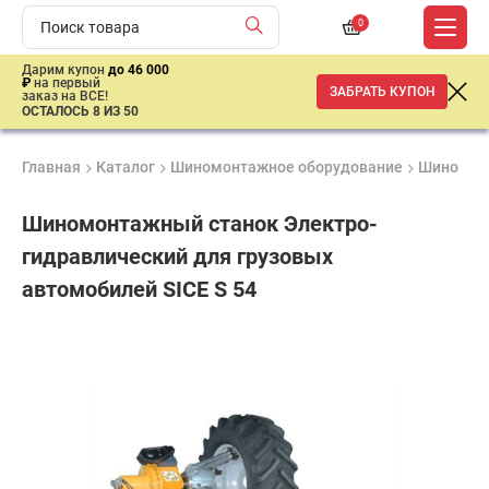
0
Дарим купон
до 46 000
₽
на первый
ЗАБРАТЬ КУПОН
заказ на ВСЕ!
ОСТАЛОСЬ 8 ИЗ 50
Главная
Каталог
Шиномонтажное оборудование
Шиномон
Шиномонтажный станок Электро-
гидравлический для грузовых
автомобилей SICE S 54
Удобные
Гарантия
Доставка
способы
1 год
от 2 дней
ар
оплаты
продан
имальная