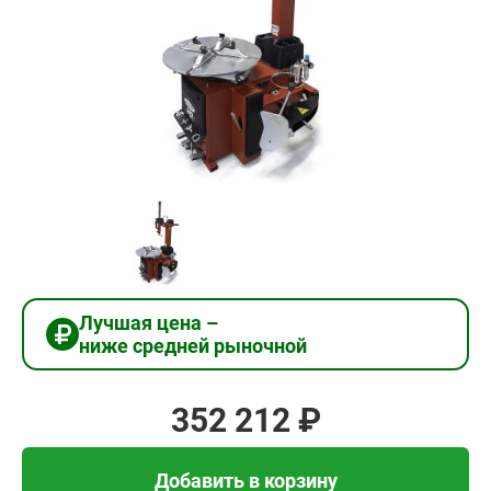
352
212
₽
Добавить в корзину
Купить в 1 клик
Лучшая цена –
ниже средней рыночной
В кредит от 11 740 руб/
мес
352 212 ₽
Добавить в корзину