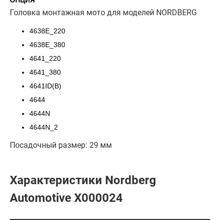
ОПЦИЯ
Головка монтажная мото для моделей NORDBERG
4638E_220
4638E_380
4641_220
4641_380
4641ID(B)
4644
4644N
4644N_2
Посадочный размер: 29 мм
Характеристики Nordberg
Automotive X000024