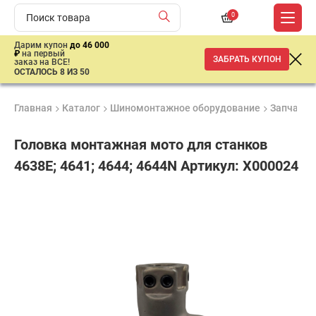
0
Дарим купон
до 46 000
₽
на первый
ЗАБРАТЬ КУПОН
заказ на ВСЕ!
ОСТАЛОСЬ 8 ИЗ 50
Главная
Каталог
Шиномонтажное оборудование
Запчасти,
Головка монтажная мото для станков
4638E; 4641; 4644; 4644N Артикул: X000024
Удобные
Гарантия
Доставка
способы
до 3 лет
от 2 дней
3
оплаты
350
₽