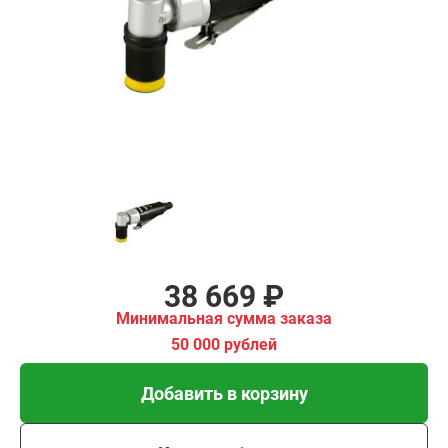
₽
имальная
ма заказа
00 рублей
Добавить в корзину
Купить в 1 клик
В кредит от 1 289 руб/
мес
38 669 ₽
Минимальная сумма заказа
50 000 рублей
Добавить в корзину