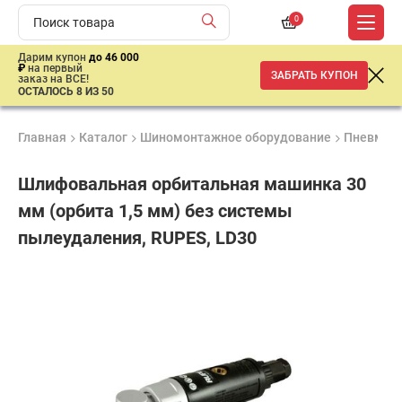
0
Дарим купон
до 46 000
₽
на первый
ЗАБРАТЬ КУПОН
заказ на ВСЕ!
ОСТАЛОСЬ 8 ИЗ 50
Главная
Каталог
Шиномонтажное оборудование
Пневмати
Шлифовальная орбитальная машинка 30
мм (орбита 1,5 мм) без системы
пылеудаления, RUPES, LD30
Удобные
Гарантия
Доставка
способы
1 год
от 2 дней
38
оплаты
669