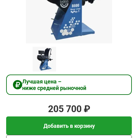
205
700
₽
Добавить в корзину
Купить в 1 клик
Лучшая цена –
ниже средней рыночной
В кредит от 6 857 руб/
мес
205 700 ₽
Добавить в корзину