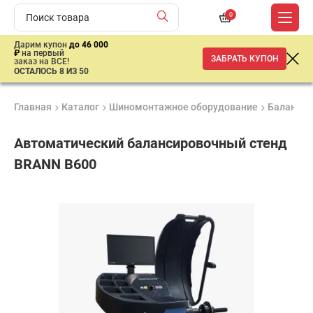
0
Дарим купон
до 46 000
₽
на первый
ЗАБРАТЬ КУПОН
заказ на ВСЕ!
ОСТАЛОСЬ 8 ИЗ 50
Главная
Каталог
Шиномонтажное оборудование
Балансир
Автоматический балансировочный стенд
BRANN B600
Удобные
Гарантия
Доставка
способы
Лучшая
1 год
от 2 дней
оплаты
цена
–
ниже
средней
рыночной