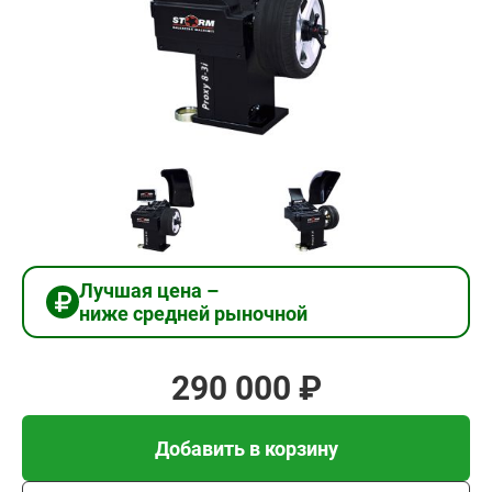
290
000
₽
Добавить в корзину
Купить в 1 клик
Лучшая цена –
ниже средней рыночной
В кредит от 9 667 руб/
мес
290 000 ₽
Добавить в корзину