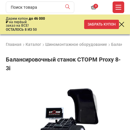
0
Дарим купон
до 46 000
₽
на первый
ЗАБРАТЬ КУПОН
заказ на ВСЕ!
ОСТАЛОСЬ 8 ИЗ 50
Главная
Каталог
Шиномонтажное оборудование
Балансир
Балансировочный станок СТОРМ Proxy 8-
3i
Удобные
Гарантия
Доставка
способы
Лучшая
2 года
от 2 дней
оплаты
цена
–
ниже
средней
рыночной