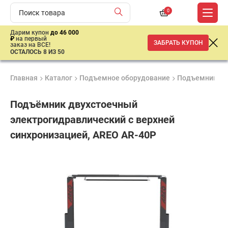
0
Дарим купон
до 46 000
₽
на первый
ЗАБРАТЬ КУПОН
заказ на ВСЕ!
ОСТАЛОСЬ 8 ИЗ 50
Главная
Каталог
Подъемное оборудование
Подъемники
Подъёмник двухстоечный
электрогидравлический с верхней
синхронизацией, AREO AR-40P
Продукция
Гарантия
Доставк
Лучшая
сертифицирована
1 год
от 2 дне
цена
–
ниже
средней
рыночной