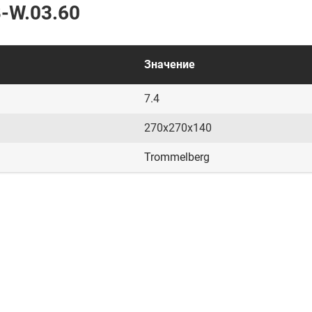
-W.03.60
Значение
7.4
270х270х140
Trommelberg