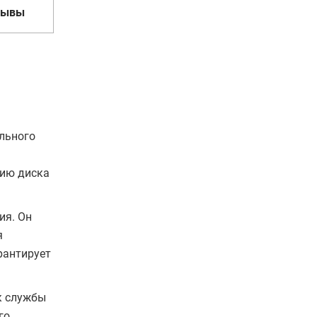
зывы
ального
цию диска
ия. Он
я
рантирует
к службы
го