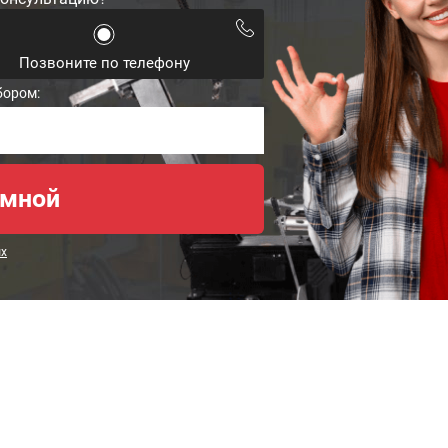
Позвоните по телефону
бором:
ых