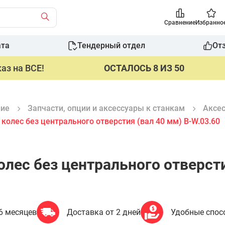
Сравнение
Избранно
ата
Тендерный отдел
От
аз на ВСЕ!
ОСТАЛОСЬ 8 ИЗ 50
ние
Запчасти, опции и аксeссуары к станкам
Аксес
колес без центрального отверстия (вал 40 мм) B-W.03.60
лес без центрального отверсти
6 месяцев
Доставка от 2 дней
Удобные спос