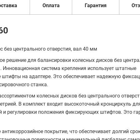
оставка
Оплата
Гарантия
От
60
с без центрального отверстия, вал 40 мм
ное решение для балансировки колесных дисков без центр
м. Инновационная система крепления использует штатные
е штифты на адаптере. Это обеспечивает надежную фикса
сировочного станка.
ассортиментом колесных дисков без центрального отверст
метрией. В комплект входит высокоточный кронциркуль дл
й и регулировки положения фиксирующих штифтов. Это га
 антикоррозийное покрытие, что обеспечивает долгий сро
установочные поверхности и минимальный дисбаланс само