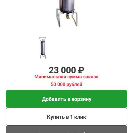
00 рублей
Добавить в корзину
Купить в 1 клик
В кредит от 767 руб/
мес
23 000 ₽
Минимальная сумма заказа
50 000 рублей
Добавить в корзину
Купить в 1 клик