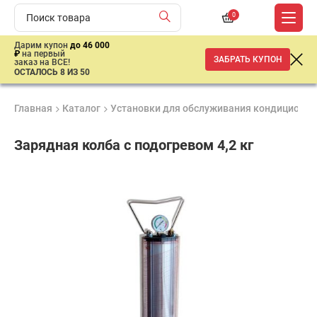
0
Дарим купон
до 46 000
₽
на первый
ЗАБРАТЬ КУПОН
заказ на ВСЕ!
ОСТАЛОСЬ 8 ИЗ 50
Главная
Каталог
Установки для обслуживания кондиционер
Зарядная колба с подогревом 4,2 кг
Удобные
Гарантия
Доставка
способы
1 год
от 2 дней
23
оплаты
000
₽
имальная
ма заказа