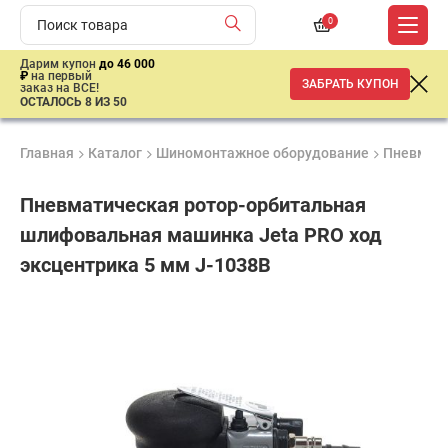
0
Дарим купон
до 46 000
₽
на первый
ЗАБРАТЬ КУПОН
заказ на ВСЕ!
ОСТАЛОСЬ 8 ИЗ 50
Главная
Каталог
Шиномонтажное оборудование
Пневмати
Пневматическая ротор-орбитальная
шлифовальная машинка Jeta PRO ход
эксцентрика 5 мм J-1038B
Продукция
Гарантия
Доставк
сертифицирована
1 год
от 2 дне
7
938