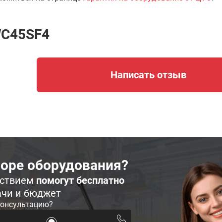
WC45SF4
Написать отзыв
оре оборудования?
ьствием
помогут бесплатно
ачи и бюджет
консультацию?