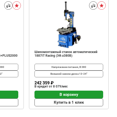
Шиномонтажный станок автоматический
4+PLUS2000
1887IT Racing (3Ф.х380В)
380
Напряжение питания, В
380
2"
Внешний зажим диска
13-24"
242 359 ₽
В кредит от 8 079/мес
В корзину
Купить в 1 клик