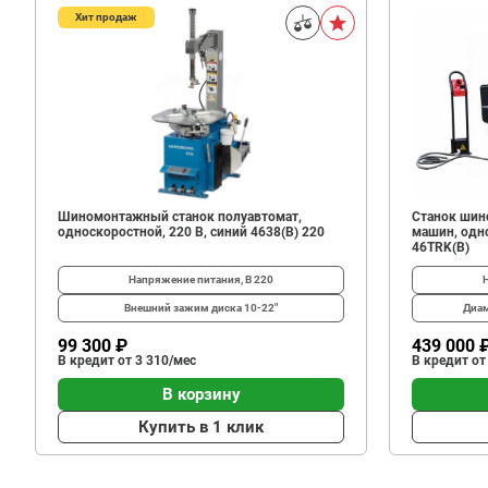
Хит продаж
740
В корзину
₽
Шиномонтажный станок полуавтомат,
Станок шин
односкоростной, 220 В, синий 4638(B) 220
машин, одно
46TRK(B)
Напряжение питания, В
220
Внешний зажим диска
10-22"
Диам
99 300 ₽
439 000 
В кредит от 3 310/мес
В кредит от
В корзину
Купить в 1 клик