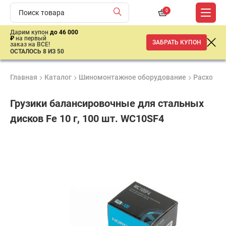
0
Дарим купон
до 46 000
₽
на первый
ЗАБРАТЬ КУПОН
заказ на ВСЕ!
ОСТАЛОСЬ 8 ИЗ 50
Главная
Каталог
Шиномонтажное оборудование
Расходны
Грузики балансировочные для стальных
дисков Fe 10 г, 100 шт. WC10SF4
Удобные
Гарантия
Доставка
способы
до 3 лет
от 2 дней
330
оплаты
₽
имальная
ма заказа