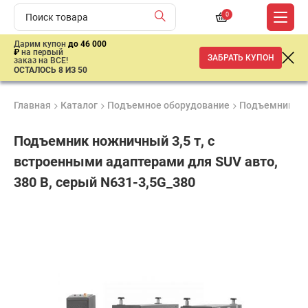
0
Дарим купон
до 46 000
₽
на первый
ЗАБРАТЬ КУПОН
заказ на ВСЕ!
ОСТАЛОСЬ 8 ИЗ 50
Главная
Каталог
Подъемное оборудование
Подъемники
Подъемник ножничный 3,5 т, с
встроенными адаптерами для SUV авто,
380 В, серый N631-3,5G_380
Удобные
Гарантия
Доставка
способы
Лучшая
1 год
от 2 дней
оплаты
цена
–
ниже
средней
рыночной