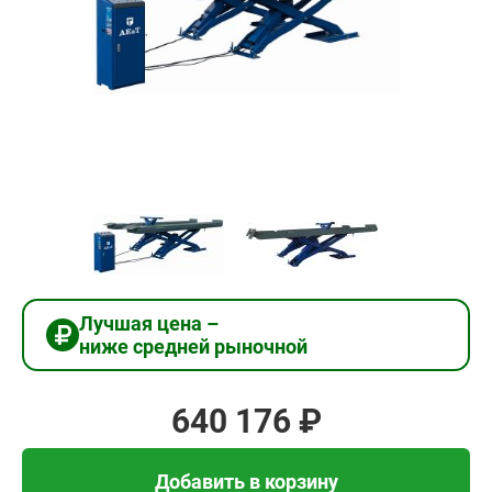
640
176
₽
Добавить в корзину
Купить в 1 клик
Лучшая цена –
ниже средней рыночной
В кредит от 21 339 руб/
мес
640 176 ₽
Добавить в корзину