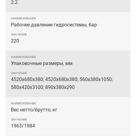
2.2
Рабочее давление гидросистемы, бар
220
Упаковочные размеры, мм
4520х680х380; 4520х680х380; 560х380х1050;
580х420х3100; 890х380х290
Вес нетто/брутто, кг
1963/1984