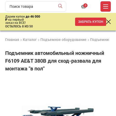
0
Дарим купон
до 46 000
₽
на первый
ЗАБРАТЬ КУПОН
заказ на ВСЕ!
ОСТАЛОСЬ 8 ИЗ 50
Главная
Каталог
Подъемное оборудование
Подъемники
Подъемник автомобильный ножничный
F6109 AE&T 380В для сход-развала для
монтажа "в пол"
Удобные
Гарантия
Доставка
способы
Лучшая
1 год
от 2 дней
оплаты
цена
–
ниже
средней
рыночной