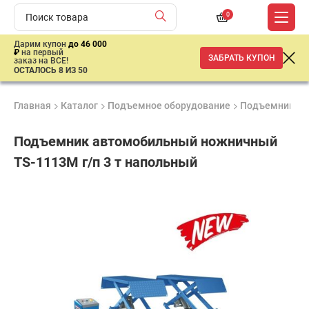
0
Дарим купон
до 46 000
₽
на первый
ЗАБРАТЬ КУПОН
заказ на ВСЕ!
ОСТАЛОСЬ 8 ИЗ 50
Главная
Каталог
Подъемное оборудование
Подъемники
Подъемник автомобильный ножничный
TS-1113M г/п 3 т напольный
Продукция
Гарантия
Доставк
Лучшая
сертифицирована
1 год
от 2 дне
цена
–
ниже
средней
рыночной