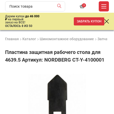
0
Дарим купон
до 46 000
₽
на первый
ЗАБРАТЬ КУПОН
заказ на ВСЕ!
ОСТАЛОСЬ 8 ИЗ 50
Главная
Каталог
Шиномонтажное оборудование
Запчасти,
Пластина защитная рабочего стола для
4639.5 Артикул: NORDBERG CT-Y-4100001
Удобные
Гарантия
Доставка
способы
до 3 лет
от 2 дней
1
оплаты
390
₽