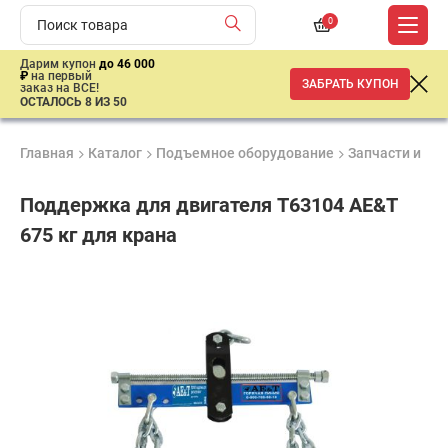
0
Дарим купон
до 46 000
₽
на первый
ЗАБРАТЬ КУПОН
заказ на ВСЕ!
ОСТАЛОСЬ 8 ИЗ 50
Главная
Каталог
Подъемное оборудование
Запчасти и ак
Поддержка для двигателя T63104 AE&T
675 кг для крана
Удобные
Гарантия
Доставка
способы
1 год
от 2 дней
3
оплаты
554
₽