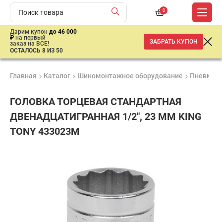
0
Дарим купон
до 46 000
₽
на первый
ЗАБРАТЬ КУПОН
заказ на ВСЕ!
ОСТАЛОСЬ 8 ИЗ 50
Главная
Каталог
Шиномонтажное оборудование
Пневмати
ГОЛОВКА ТОРЦЕВАЯ СТАНДАРТНАЯ
ДВЕНАДЦАТИГРАННАЯ 1/2", 23 ММ KING
TONY 433023M
Удобные
Гарантия
Доставка
способы
1 год
от 2 дней
440
оплаты
₽
имальная