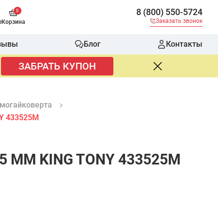
8 (800) 550-5724
0
Заказать звонок
е
Корзина
зывы
Блог
Контакты
ЗАБРАТЬ КУПОН
вмогайковерта
Y 433525M
5 ММ KING TONY 433525M