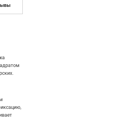
зывы
жа
вадратом
рских.
мм
фиксацию,
ивает