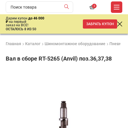
0
Дарим купон
до 46 000
₽
на первый
ЗАБРАТЬ КУПОН
заказ на ВСЕ!
ОСТАЛОСЬ 8 ИЗ 50
Главная
Каталог
Шиномонтажное оборудование
Пневмати
Вал в сборе RT-5265 (Anvil) поз.36,37,38
Продукция
Гарантия
Доставк
сертифицирована
до 3 лет
от 2 дне
1
560
₽
имальная
ма заказа