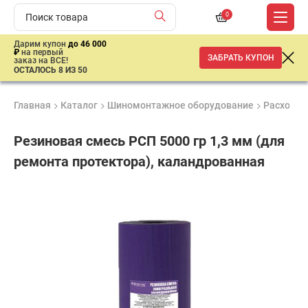
0
Дарим купон
до 46 000
₽
на первый
ЗАБРАТЬ КУПОН
заказ на ВСЕ!
ОСТАЛОСЬ 8 ИЗ 50
Главная
Каталог
Шиномонтажное оборудование
Расходны
Резиновая смесь РСП 5000 гр 1,3 мм (для
ремонта протектора), каландрованная
Продукция
Гарантия
Доставк
сертифицирована
до 3 лет
от 2 дне
6
860
₽