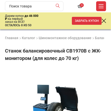
0
Дарим купон
до 46 000
₽
на первый
ЗАБРАТЬ КУПОН
заказ на ВСЕ!
ОСТАЛОСЬ 8 ИЗ 50
Главная
Каталог
Шиномонтажное оборудование
Балансир
Станок балансировочный CB1970B с ЖК-
монитором (для колес до 70 кг)
Продукция
Гарантия
Доставк
сертифицирована
1 год
от 2 дне
ар
продан
имальная
ма заказа