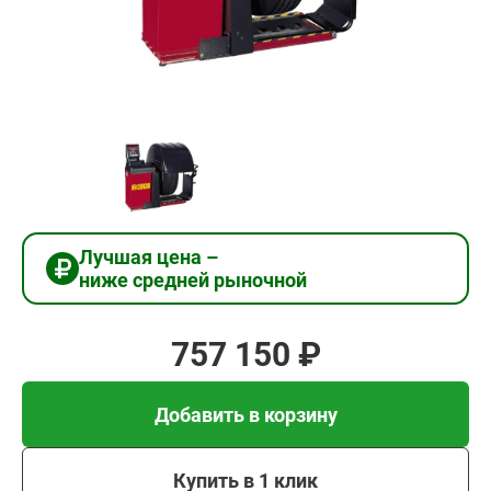
757
150
₽
Добавить в корзину
Купить в 1 клик
Лучшая цена –
ниже средней рыночной
В кредит от 25 238 руб/
мес
757 150 ₽
Добавить в корзину
Купить в 1 клик