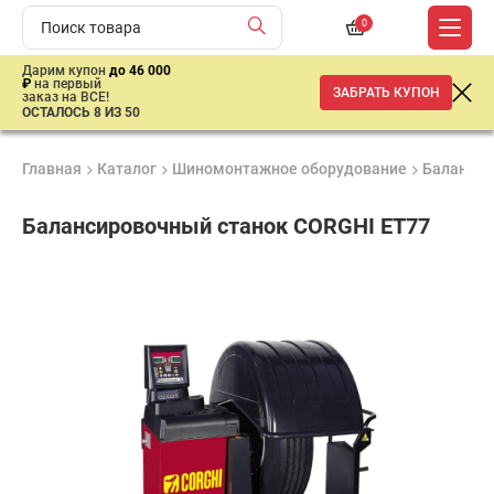
0
Дарим купон
до 46 000
₽
на первый
ЗАБРАТЬ КУПОН
заказ на ВСЕ!
ОСТАЛОСЬ 8 ИЗ 50
Главная
Каталог
Шиномонтажное оборудование
Балансир
Балансировочный станок CORGHI ET77
Продукция
Гарантия
Доставк
Лучшая
сертифицирована
1 год
от 2 дне
цена
–
ниже
средней
рыночной