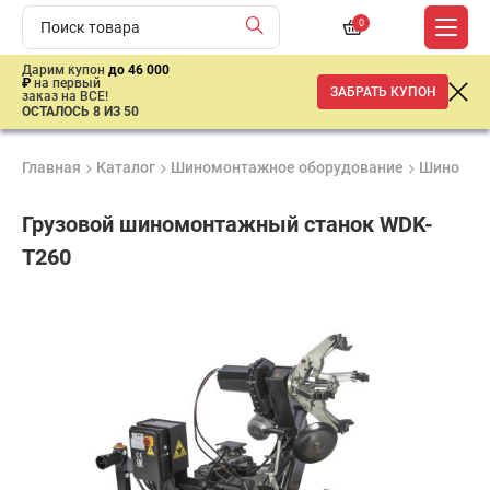
0
Дарим купон
до 46 000
₽
на первый
ЗАБРАТЬ КУПОН
заказ на ВСЕ!
ОСТАЛОСЬ 8 ИЗ 50
Главная
Каталог
Шиномонтажное оборудование
Шиномон
Грузовой шиномонтажный станок WDK-
T260
Удобные
Гарантия
Доставка
способы
1 год
от 2 дней
ар
оплаты
продан
Подобрать аналог