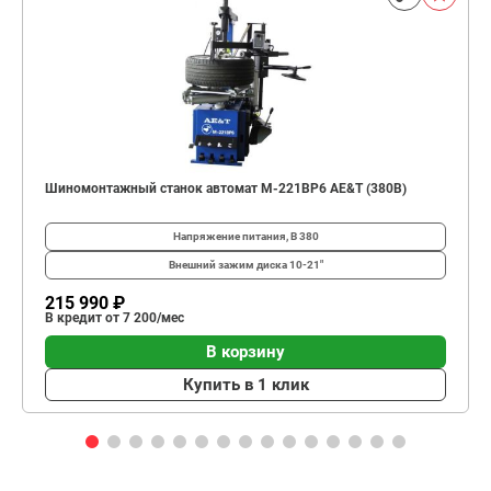
Шиномонтажный станок автомат M-221BP6 AE&T (380В)
Напряжение питания, В
380
Внешний зажим диска
10-21"
215 990 ₽
В кредит от 7 200/мес
В корзину
Купить в 1 клик