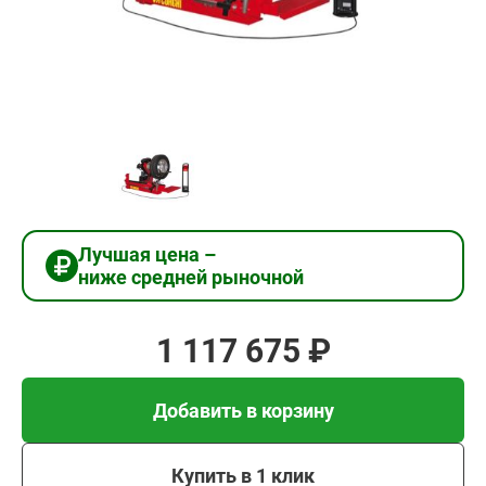
1
117
675
₽
Добавить в корзину
Лучшая цена –
ниже средней рыночной
Купить в 1 клик
1 117 675 ₽
В кредит от 37 256 руб/
мес
Добавить в корзину
Купить в 1 клик