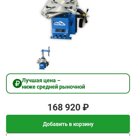
168
920
₽
Добавить в корзину
Купить в 1 клик
Лучшая цена –
ниже средней рыночной
В кредит от 5 631 руб/
мес
168 920 ₽
Добавить в корзину