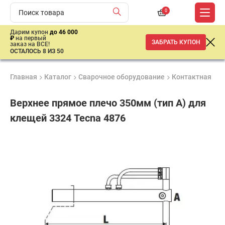
0
Дарим купон
до 46 000
₽
на первый
ЗАБРАТЬ КУПОН
заказ на ВСЕ!
ОСТАЛОСЬ 8 ИЗ 50
Главная
Каталог
Сварочное оборудование
Контактная св
Верхнее прямое плечо 350мм (тип A) для
клещей 3324 Tecna 4876
Продукция
Гарантия
Доставк
сертифицирована
1 год
от 2 дне
ар
продан
имальная
ма заказа