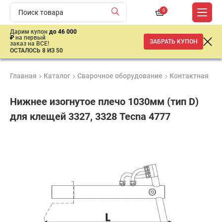
0
Дарим купон
до 46 000
₽
на первый
ЗАБРАТЬ КУПОН
заказ на ВСЕ!
ОСТАЛОСЬ 8 ИЗ 50
Главная
Каталог
Сварочное оборудование
Контактная св
Нижнее изогнутое плечо 1030мм (тип D)
для клещей 3327, 3328 Tecna 4777
Продукция
Гарантия
Доставк
сертифицирована
1 год
от 2 дне
53
703
₽