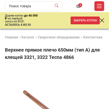
0
Дарим купон
до 46 000
₽
на первый
ЗАБРАТЬ КУПОН
заказ на ВСЕ!
ОСТАЛОСЬ 8 ИЗ 50
Главная
Каталог
Сварочное оборудование
Контактная св
Верхнее прямое плечо 650мм (тип A) для
клещей 3321, 3322 Tecna 4866
Продукция
Гарантия
Доставк
сертифицирована
1 год
от 2 дне
65
784
₽