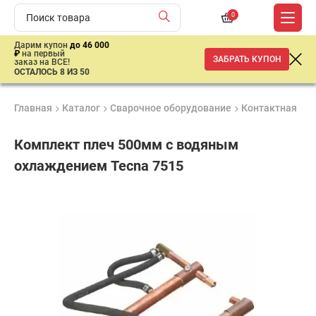
0
Дарим купон
до 46 000
₽
на первый
ЗАБРАТЬ КУПОН
заказ на ВСЕ!
ОСТАЛОСЬ 8 ИЗ 50
Главная
Каталог
Сварочное оборудование
Контактная св
Комплект плеч 500мм с водяным
охлаждением Tecna 7515
Продукция
Гарантия
Доставк
сертифицирована
1 год
от 2 дне
44
693
₽