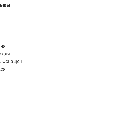
зывы
ия.
е для
и. Оснащен
хся
.