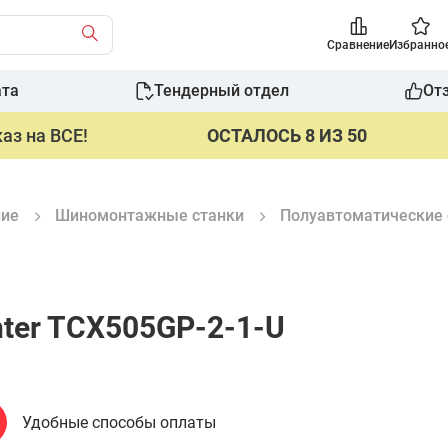
Сравнение
Избранно
ата
Тендерный отдел
От
аз на ВСЕ!
ОСТАЛОСЬ 8 ИЗ 50
ние
Шиномонтажные станки
Полуавтоматические 
ter TCX505GP-2-1-U
Удобные способы оплаты