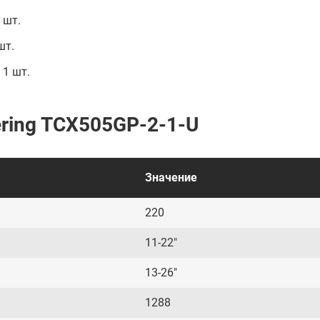
 шт.
шт.
1 шт.
ering TCX505GP-2-1-U
Значение
220
11-22"
13-26"
1288