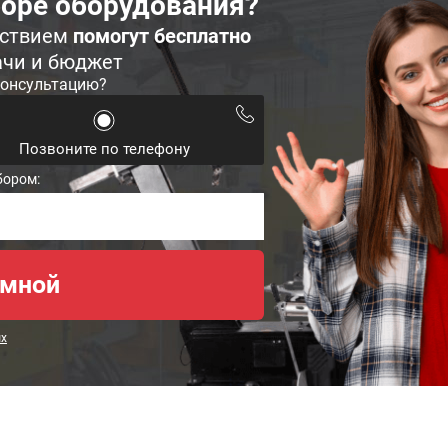
оре оборудования?
ьствием
помогут бесплатно
ачи и бюджет
консультацию?
Позвоните по телефону
бором:
ых